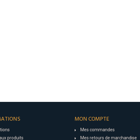
MATIONS
MON COMPTE
tions
Mes commandes
ux produits
Mes retours de marchandise