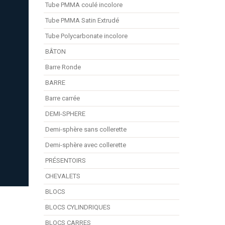
Tube PMMA coulé incolore
Tube PMMA Satin Extrudé
Tube Polycarbonate incolore
BÂTON
Barre Ronde
BARRE
Barre carrée
DEMI-SPHERE
Demi-sphère sans collerette
Demi-sphère avec collerette
PRÉSENTOIRS
CHEVALETS
BLOCS
BLOCS CYLINDRIQUES
BLOCS CARRES