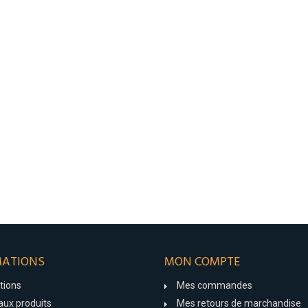
MATIONS
MON COMPTE
tions
Mes commandes
ux produits
Mes retours de marchandise