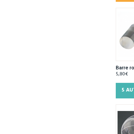
Barre ro
5,80€
5 AU