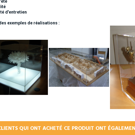
reté
dité
lité d'entretien
des exemples de réalisations :
CLIENTS QUI ONT ACHETÉ CE PRODUIT ONT ÉGALEMEN