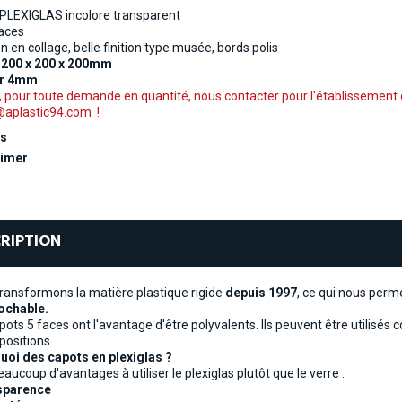
PLEXIGLAS incolore transparent
aces
n en collage, belle finition type musée, bords polis
d
200 x 200 x 200mm
ur 4mm
, pour toute demande en quantité, nous contacter pour l'établissement 
@aplastic94.com !
ts
imer
RIPTION
ransformons la matière plastique rigide
depuis 1997
, ce qui nous perm
ochable.
pots 5 faces ont l'avantage d'être polyvalents. Ils peuvent être utilisé
positions.
uoi des capots en plexiglas ?
beaucoup d'avantages à utiliser le plexiglas plutôt que le verre :
nsparence