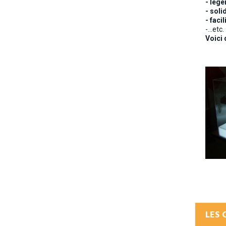
- légè
- soli
- faci
-...etc.
Voici 
LES 