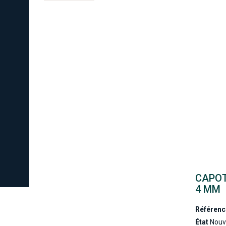
CAPOT
4 MM
Référenc
État
Nouv