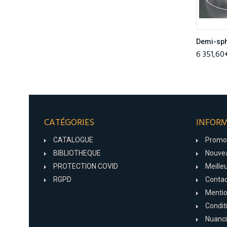
Demi-sph
6 351,60
CATÉGORIES
INFOR
CATALOGUE
Promo
BIBLIOTHEQUE
Nouvea
PROTECTION COVID
Meille
RGPD
Conta
Mentio
Condit
Nuanci