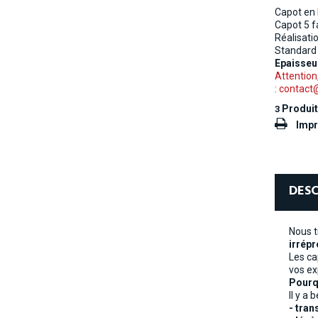
Capot en 
Capot 5 f
Réalisatio
Standar
Epaisse
Attention
: contact
Produi
3
Impr
DESC
Nous t
irrépr
Les ca
vos ex
Pourq
Il y a 
- tra