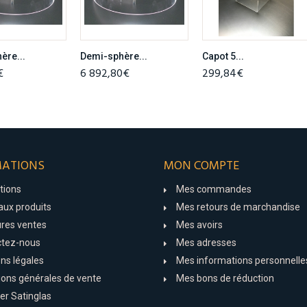
ère...
Demi-sphère...
Capot 5...
€
6 892,80€
299,84€
MATIONS
MON COMPTE
tions
Mes commandes
ux produits
Mes retours de marchandise
ures ventes
Mes avoirs
ctez-nous
Mes adresses
ns légales
Mes informations personnelle
ions générales de vente
Mes bons de réduction
er Satinglas