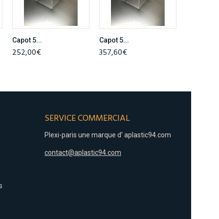
Capot 5...
Capot 5...
252,00€
357,60€
SERVICE COMMERCIAL
Plexi-paris une marque d'
aplastic94.com
contact@aplastic94.com
s