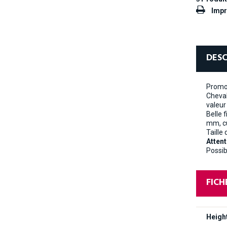
Impr
DESC
Promot
Cheval
valeur
Belle 
mm, cu
Taille
Attent
Possib
FICH
Heigh