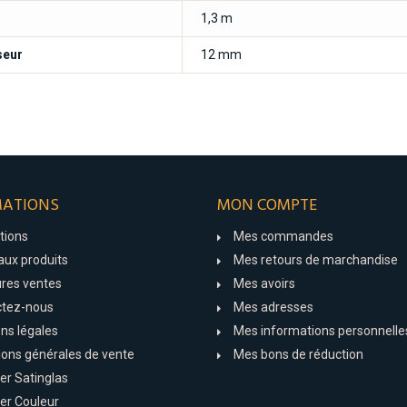
1,3 m
seur
12 mm
MATIONS
MON COMPTE
tions
Mes commandes
ux produits
Mes retours de marchandise
ures ventes
Mes avoirs
ctez-nous
Mes adresses
ns légales
Mes informations personnelle
ions générales de vente
Mes bons de réduction
er Satinglas
er Couleur