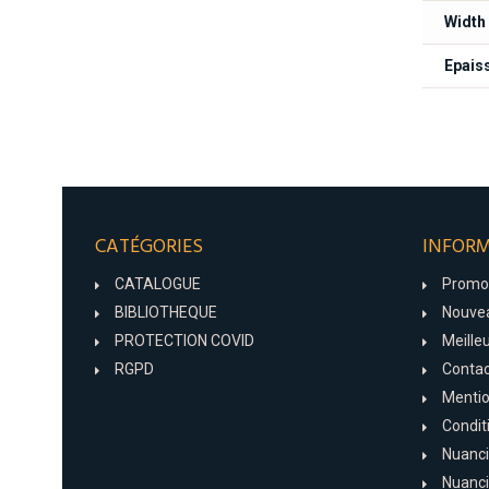
Width
Epais
CATÉGORIES
INFOR
CATALOGUE
Promo
BIBLIOTHEQUE
Nouvea
PROTECTION COVID
Meille
RGPD
Conta
Mentio
Condit
Nuanci
Nuanci