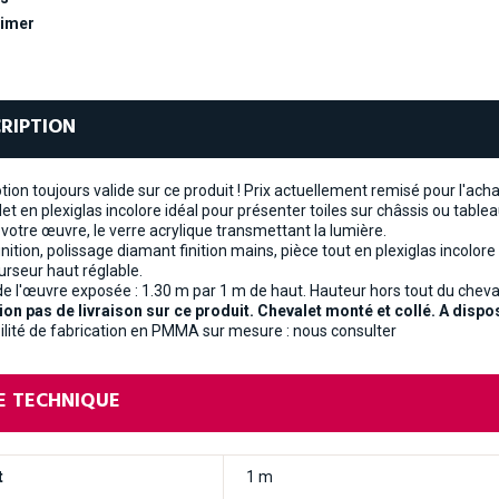
imer
RIPTION
ion toujours valide sur ce produit ! Prix actuellement remisé pour l'acha
et en plexiglas incolore idéal pour présenter toiles sur châssis ou table
 votre œuvre, le verre acrylique transmettant la lumière.
finition, polissage diamant finition mains, pièce tout en plexiglas incol
rseur haut réglable.
 de l'œuvre exposée : 1.30 m par 1 m de haut. Hauteur hors tout du cheval
ion pas de livraison sur ce produit. Chevalet monté et collé. A dispos
ilité de fabrication en PMMA sur mesure : nous consulter
E TECHNIQUE
t
1 m