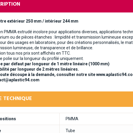
RIPTION
tre extérieur 250 mm / intérieur 244 mm
n PMMA extrudé incolore pour applications diverses, applications techni
rium ou de pièces étanches : limpidité et transmission lumineuse excep
pour des usages en laboratoire, pour des créations personnalisés, le m
ission lumineuse, de transparence et de brillance.
ion tous nos prix sont affichés en TTC.
e polie sur la longueur du profilé uniquement.
 par défaut par longueur de 1 mètre linéaire (1000 mm)
ilité par longueur de 2 mètres linéaires.
oute découpe à la demande, consulter notre site www.aplastic94.co
act@aplastic94.com
E TECHNIQUE
sitions
PMMA
e
Tube