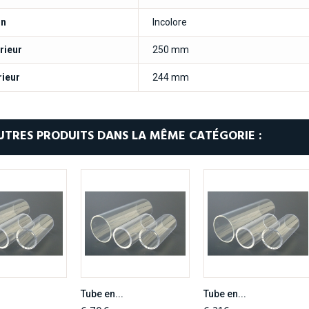
on
Incolore
rieur
250 mm
rieur
244 mm
UTRES PRODUITS DANS LA MÊME CATÉGORIE :
.
Tube en...
Tube en...