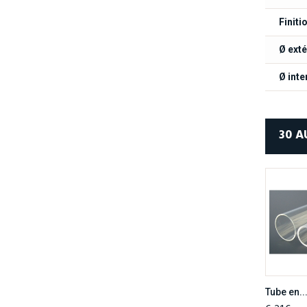
Finiti
Ø exté
Ø inte
30 A
Tube en..