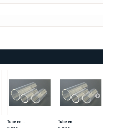
Tube en...
Tube en...
Tube en...