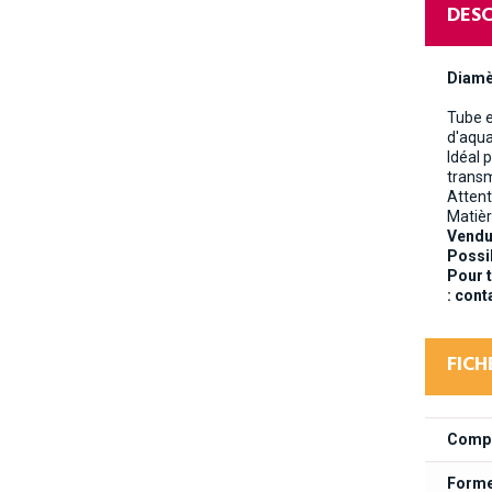
DESC
Diamè
Tube e
d'aqua
Idéal 
transm
Attent
Matièr
Vendue
Possib
Pour t
:
cont
FICH
Compo
Form