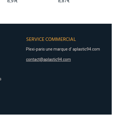
8,91€
8,87€
10,37€
SERVICE COMMERCIAL
Plexi-paris une marque d'
aplastic94.com
contact@aplastic94.com
s