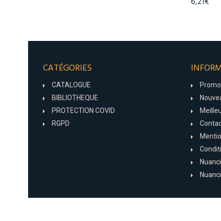
6,21€
CATÉGORIES
INFOR
CATALOGUE
Promo
BIBLIOTHEQUE
Nouvea
PROTECTION COVID
Meille
RGPD
Conta
Mentio
Condit
Nuanci
Nuanci