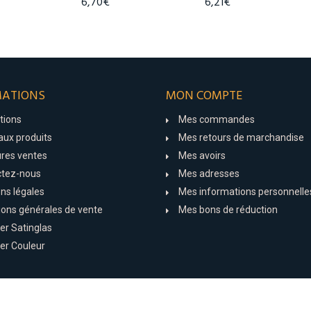
6,70€
6,21€
MATIONS
MON COMPTE
tions
Mes commandes
ux produits
Mes retours de marchandise
ures ventes
Mes avoirs
ctez-nous
Mes adresses
ns légales
Mes informations personnelle
ions générales de vente
Mes bons de réduction
er Satinglas
er Couleur