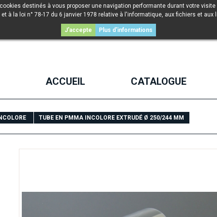
 cookies destinés à vous proposer une navigation performante durant votre visite 
la loi n° 78-17 du 6 janvier 1978 relative à l'informatique, aux fichiers et aux l
J'accepte
Plus d'informations
ACCUEIL
CATALOGUE
INCOLORE
TUBE EN PMMA INCOLORE EXTRUDÉ Ø 250/244 MM