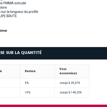
be PMMA extrudé
olore
i sur la longueur du profilé
UPE BRUTE
imer
SE SUR LA QUANTITÉ
Vous
té
Remise
économisez
5%
Jusqu'à
35,07€
10%
Jusqu'à
140,25€