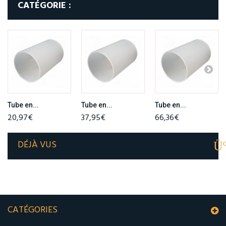
CATÉGORIE :
Tube en...
Tube en...
Tube en...
20,97€
37,95€
66,36€
DÉJÀ VUS
CATÉGORIES