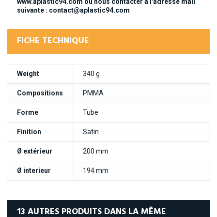
www.aplastic94.com ou nous contacter à l'adresse mail
suivante :
contact@aplastic94.com
FICHE TECHNIQUE
Weight
340 g
Compositions
PMMA
Forme
Tube
Finition
Satin
Ø extérieur
200 mm
Ø interieur
194 mm
13 AUTRES PRODUITS DANS LA MÊME